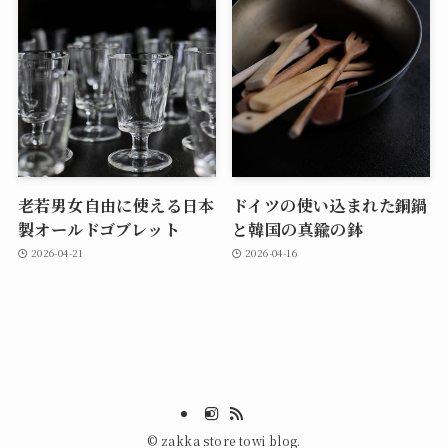
老若男女自由に使える日本
ドイツの使い込まれた銅鍋
製オールドゴブレット
と韓国の真鍮の鉢
2026-04-21
2026-04-16
©
zakka store towi blog.