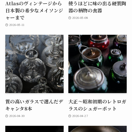
Atlasのヴィンテージから
使うほどに味の出る硬質陶
日本製の希少なメイソンジ
器の柄物の食器
ャーまで
2026-05-08
2026-05-11
質の高いガラスで選んだデ
大正～昭和初期のレトロガ
キャンタ8本
ラスのシュガーポット
2026-04-30
2026-04-27