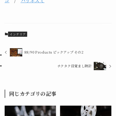
ゴ
/
ハリネズミ
インテリア
88/90 Products ピックアップ その2
チクタク目覚まし時計
同じカテゴリの記事