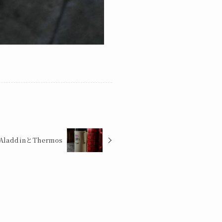
AladdinとThermos