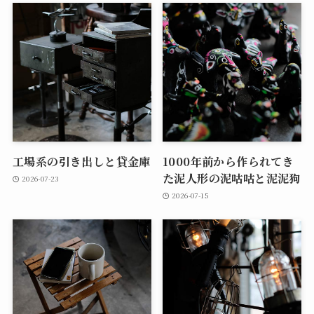
工場系の引き出しと貸金庫
1000年前から作られてき
た泥人形の泥咕咕と泥泥狗
2026-07-23
2026-07-15