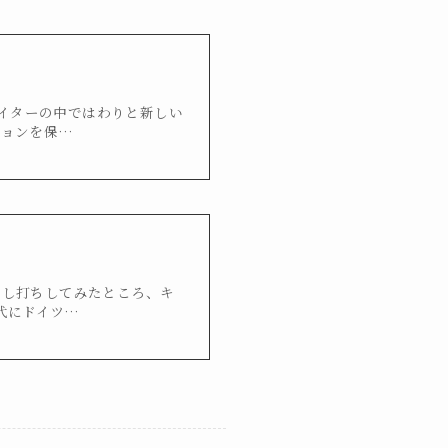
ライターの中ではわりと新しい
ションを保…
試し打ちしてみたところ、キ
代にドイツ…