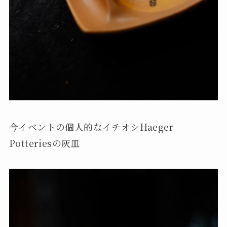
今イベントの個人的なイチオシHaeger
Potteriesの灰皿