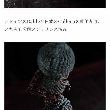
西ドイツのDahleと日本のColleenの鉛筆削り、
どちらも分解メンテナンス済み