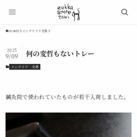
HOME
インテリア
文具
2025
何の変哲もないトレー
9/09
インテリア
文具
鍼灸院で使われていたものが若干入荷しました。