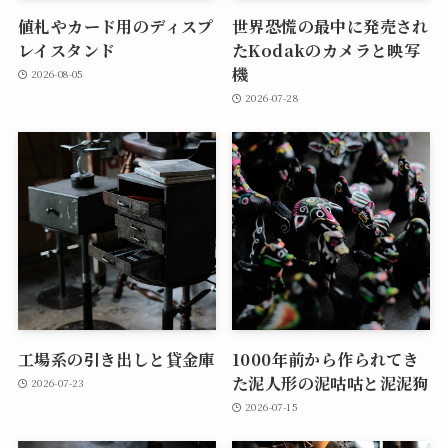
値札やカード用のディスプ
世界恐慌の最中に発売され
レイスタンド
たKodakのカメラと映写
機
2026-08-05
2026-07-28
工場系の引き出しと貸金庫
1000年前から作られてき
た泥人形の泥咕咕と泥泥狗
2026-07-23
2026-07-15