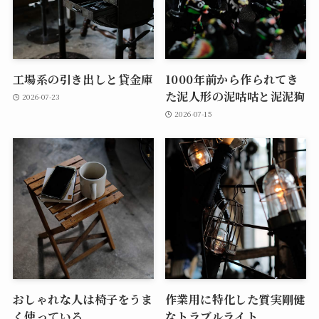
工場系の引き出しと貸金庫
1000年前から作られてき
た泥人形の泥咕咕と泥泥狗
2026-07-23
2026-07-15
おしゃれな人は椅子をうま
作業用に特化した質実剛健
く使っている
なトラブルライト