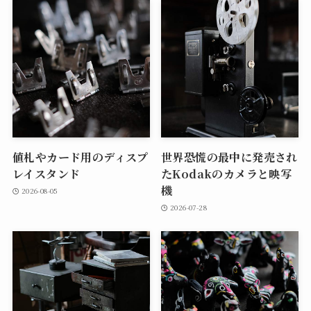
値札やカード用のディスプ
世界恐慌の最中に発売され
レイスタンド
たKodakのカメラと映写
機
2026-08-05
2026-07-28