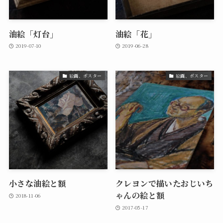
油絵「灯台」
油絵「花」
2019-07-10
2019-06-28
絵画、ポスター
絵画、ポスター
小さな油絵と額
クレヨンで描いたおじいち
ゃんの絵と額
2018-11-06
2017-05-17