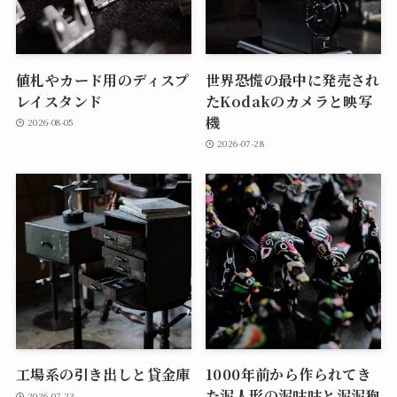
値札やカード用のディスプ
世界恐慌の最中に発売され
レイスタンド
たKodakのカメラと映写
機
2026-08-05
2026-07-28
工場系の引き出しと貸金庫
1000年前から作られてき
た泥人形の泥咕咕と泥泥狗
2026-07-23