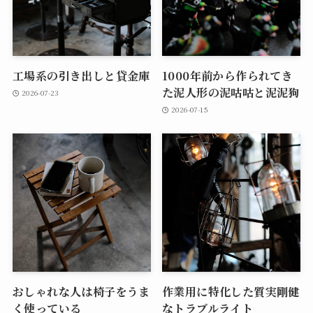
工場系の引き出しと貸金庫
1000年前から作られてき
た泥人形の泥咕咕と泥泥狗
2026-07-23
2026-07-15
おしゃれな人は椅子をうま
作業用に特化した質実剛健
く使っている
なトラブルライト