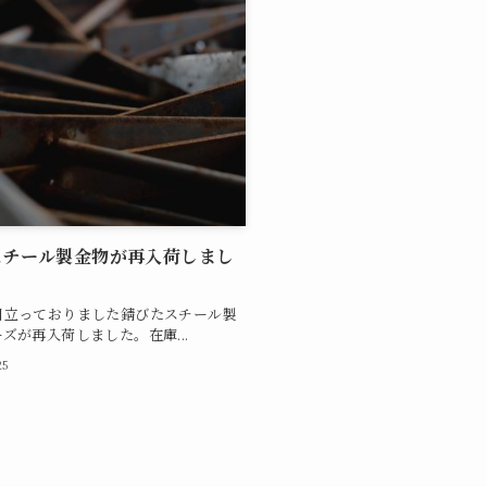
スチール製金物が再入荷しまし
目立っておりました錆びたスチール製
ズが再入荷しました。在庫...
25