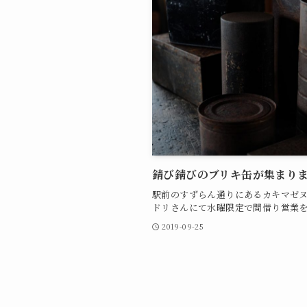
錆び錆びのブリキ缶が集まり
駅前のすずらん通りにあるカキマゼヌ
ドリさんにて水曜限定で間借り営業を.
2019-09-25