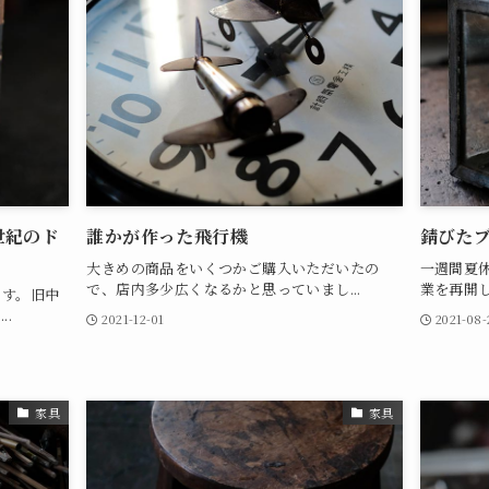
世紀のド
誰かが作った飛行機
錆びた
大きめの商品をいくつかご購入いただいたの
一週間夏
で、店内多少広くなるかと思っていまし...
業を再開し
ます。旧中
.
2021-12-01
2021-08-
家具
家具