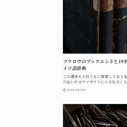
フクロウのブックエンドと19
イツ語辞典
この週末も土日ともに営業しており
川沿いのカワヅザクラに小さなさくら..
2026-04-24