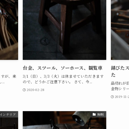
台金、スツール、ソーホース、観覧車
錆びた
た
ますが、来
3/1（日）、3/3（火）は休ませていただきます
..
ので、どうかご注意下さい。 さて、今...
品切れが
金物シリー
2020-02-28
2019-11-
インテリア
照明