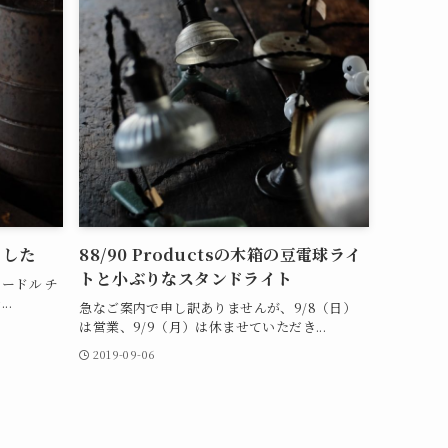
ました
88/90 Productsの木箱の豆電球ライ
トと小ぶりなスタンドライト
ードル チ
..
急なご案内で申し訳ありませんが、9/8（日）
は営業、9/9（月）は休ませていただき...
2019-09-06