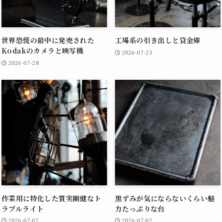
世界恐慌の最中に発売された
工場系の引き出しと貸金庫
Kodakのカメラと映写機
2026-07-23
2026-07-28
作業用に特化した質実剛健なト
黒ずみが気にならないくらい魅
ラブルライト
力たっぷりな台
2026-07-07
2026-07-02