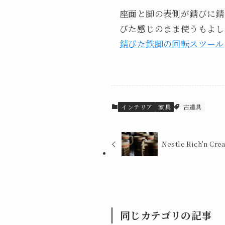
座面と脚の表側が錆びに錆
びた感じのまま使うもよし
錆びた鉄脚の回転スツール
インテリア
家具
古道具
Nestle Rich'n C
同じカテゴリの記事