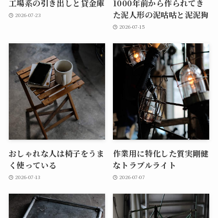
工場系の引き出しと貸金庫
1000年前から作られてき
た泥人形の泥咕咕と泥泥狗
2026-07-23
2026-07-15
おしゃれな人は椅子をうま
作業用に特化した質実剛健
く使っている
なトラブルライト
2026-07-13
2026-07-07