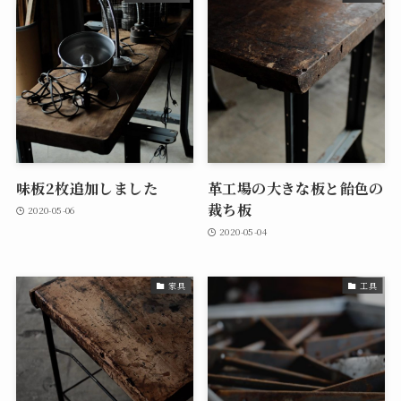
味板2枚追加しました
革工場の大きな板と飴色の
裁ち板
2020-05-06
2020-05-04
家具
工具