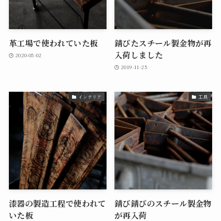
革工場で使われていた板
錆びたスチール製金物が再
入荷しました
2020-05-02
2019-11-25
インテリア
工具
漆器の製造工程で使われて
錆び錆びのスチール製金物
いた板
が再入荷