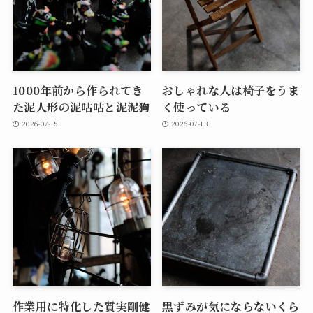
1000年前から作られてき
おしゃれな人は椅子をうま
た泥人形の泥咕咕と泥泥狗
く使っている
2026-07-15
2026-07-13
作業用に特化した質実剛健
黒ずみが気にならないくら