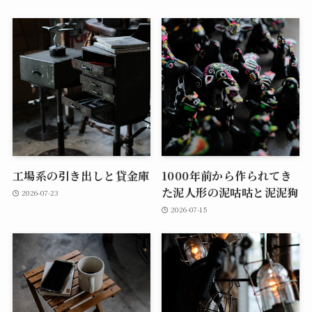
工場系の引き出しと貸金庫
1000年前から作られてき
た泥人形の泥咕咕と泥泥狗
2026-07-23
2026-07-15