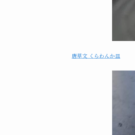
唐草文 くらわんか皿