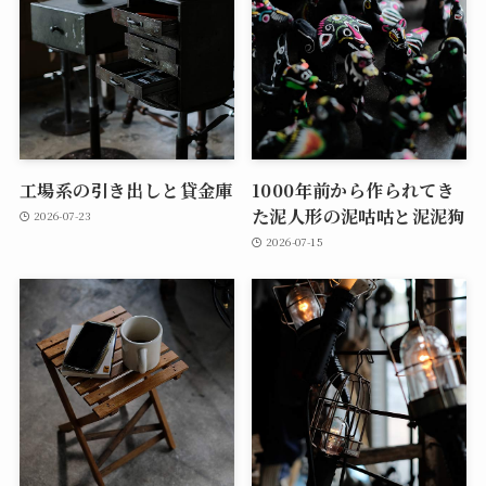
工場系の引き出しと貸金庫
1000年前から作られてき
た泥人形の泥咕咕と泥泥狗
2026-07-23
2026-07-15