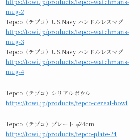
https://towi.jp/products/tepco-watchmans-
mug-2
Tepco（テプコ）U.S.Navy ハンドルレスマグ
https://towi.jp/products/tepco-watchmans-
mug-3
Tepco（テプコ）U.S.Navy ハンドルレスマグ
https://towi.jp/products/tepco-watchmans-
mug-4
Tepco（テプコ）シリアルボウル
https://towi.jp/products/tepco-cereal-bowl
Tepco（テプコ）プレート φ24cm
https://towi.jp/products/tepco-plate-24