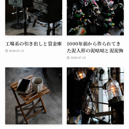
工場系の引き出しと貸金庫
1000年前から作られてき
た泥人形の泥咕咕と泥泥狗
2026-07-23
2026-07-15