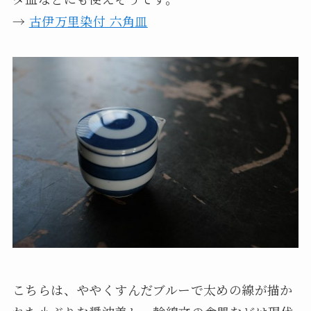
→
古伊万里染付 六角皿
こちらは、ややくすんだブルーで太めの線が描か