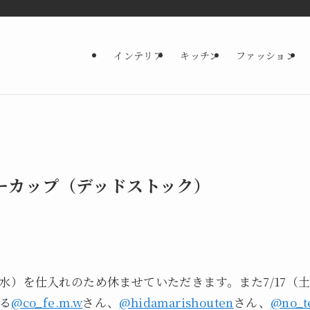
インテリア
キッチン
ファッション
ーカップ（デッドストック）
4（水）を仕入れのため休ませていただきます。また7/17（土
る
@co_fe.m.w
さん、
@hidamarishouten
さん、
@no_t