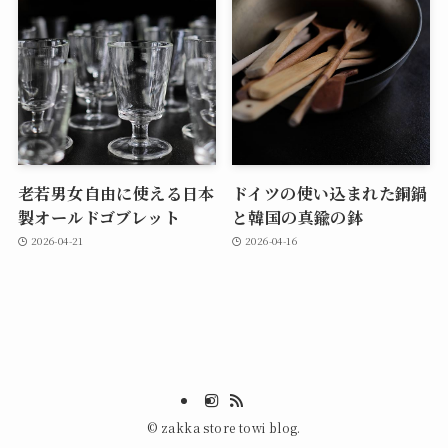
老若男女自由に使える日本
ドイツの使い込まれた銅鍋
製オールドゴブレット
と韓国の真鍮の鉢
2026-04-21
2026-04-16
©
zakka store towi blog.