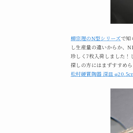
柳宗理のN型シリーズ
で知
し生産量の違いからか、N
珍しく7枚入荷しました！
探しの方にはまずすすめら
松村硬質陶器 深皿 φ20.5c