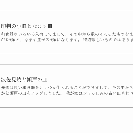
印判の小皿となます皿
和食器がいろいろ入荷してまして、その中から数のそろったものを
が1種類と、なます皿が2種類になります。 特段珍しいものではあり
波佐見焼と瀬戸の皿
先週は良い和食器をいくつか仕入れることができまして、その中か
かと瀬戸の皿をアップしました。 我が家はシミっしみの古い皿もわ