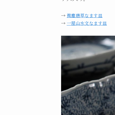
→
微塵唐草なます皿
→
一屋山水文なます皿