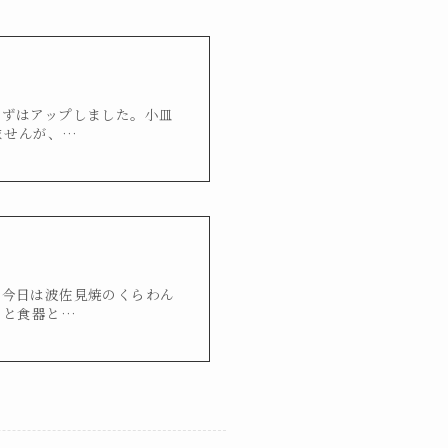
まずはアップしました。小皿
ませんが、…
ら今日は波佐見焼のくらわん
りと食器と…