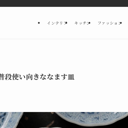
インテリア
キッチン
ファッション
普段使い向きななます皿