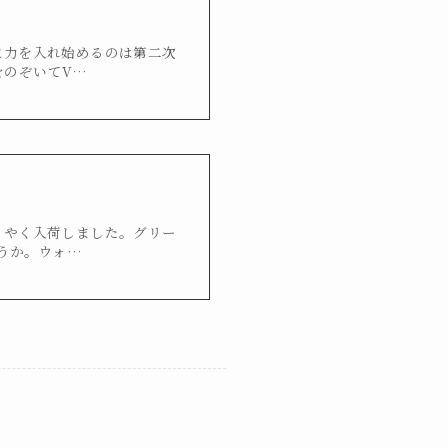
造に力を入れ始めるのは第二次
をのぞいてV…
ようやく入荷しました。グリー
うか。ウォ…