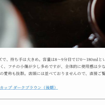
で、持ち手は大きめ。容量は8～9分目で170～180ml
く、フチの小傷が少し多めですが、全体的に使用感は少
の愛称も抜群。店頭には並べておりませんので、直接ご
マグカップ ダークブラウン（後期）