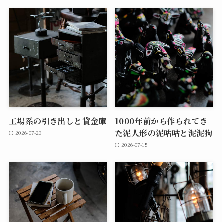
工場系の引き出しと貸金庫
1000年前から作られてき
た泥人形の泥咕咕と泥泥狗
2026-07-23
2026-07-15