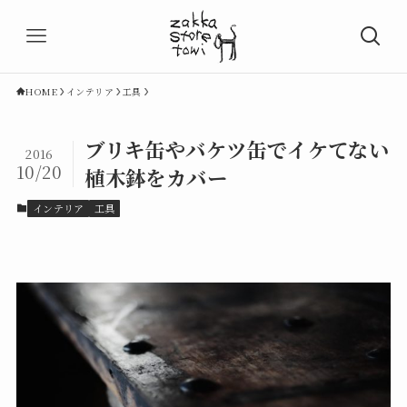
HOME
インテリア
工具
ブリキ缶やバケツ缶でイケてない
2016
10/20
植木鉢をカバー
インテリア
工具