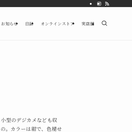
お知らせ
日記
オンラインストア
実店舗
、小型のデジカメなども収
もの。カラーは紺で、色褪せ