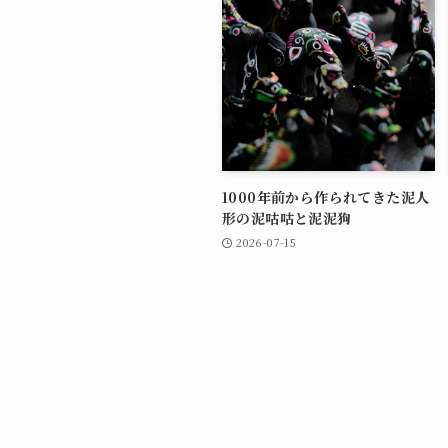
1000年前から作られてきた泥人
形の泥咕咕と泥泥狗
2026-07-15