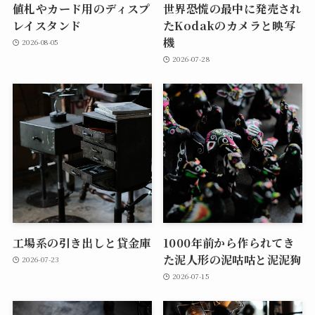
値札やカード用のディスプ
世界恐慌の最中に発売され
レイスタンド
たKodakのカメラと映写
機
2026-08-05
2026-07-28
工場系の引き出しと貸金庫
1000年前から作られてき
た泥人形の泥咕咕と泥泥狗
2026-07-23
2026-07-15