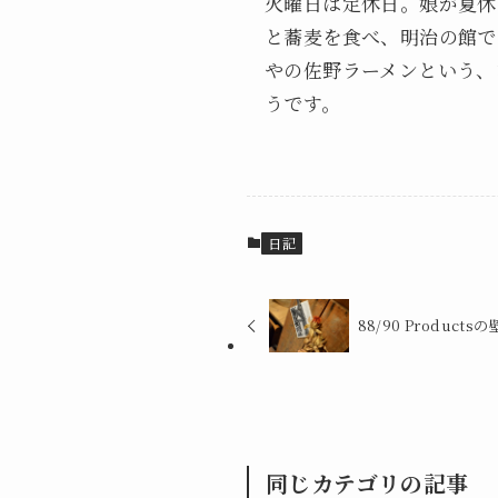
火曜日は定休日。娘が夏休
と蕎麦を食べ、明治の館で
やの佐野ラーメンという、
うです。
日記
88/90 Products
同じカテゴリの記事