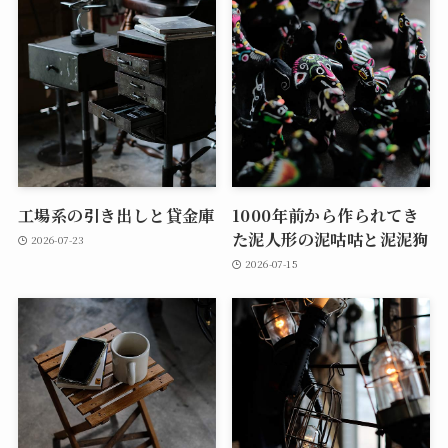
工場系の引き出しと貸金庫
1000年前から作られてき
た泥人形の泥咕咕と泥泥狗
2026-07-23
2026-07-15