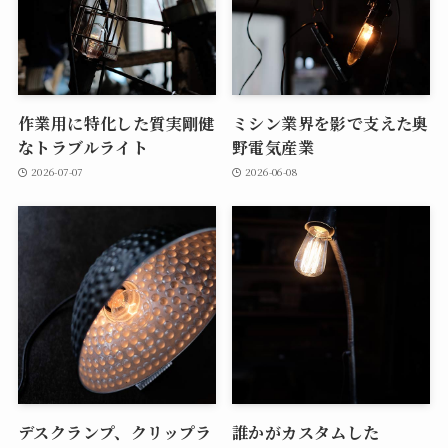
作業用に特化した質実剛健
ミシン業界を影で支えた奥
なトラブルライト
野電気産業
2026-07-07
2026-06-08
デスクランプ、クリップラ
誰かがカスタムした