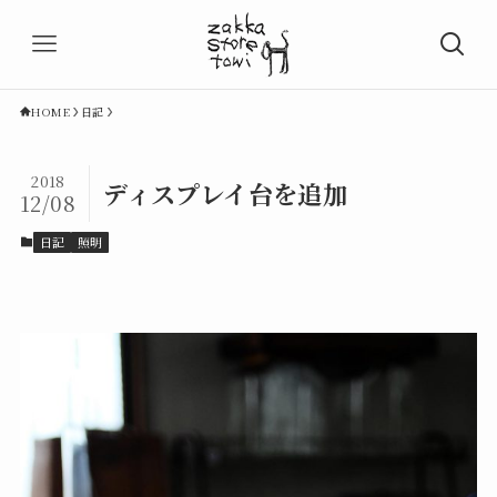
HOME
日記
2018
ディスプレイ台を追加
12/08
日記
照明