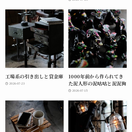
工場系の引き出しと貸金庫
1000年前から作られてき
た泥人形の泥咕咕と泥泥狗
2026-07-23
2026-07-15