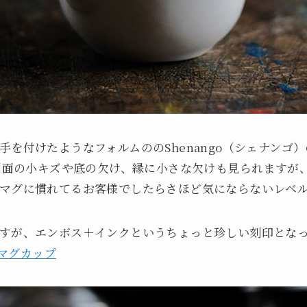
を付けたようなフォルムののShenango（シェナンゴ）
、側面の小キズや底の欠け、縁に小さな欠けも見られますが
マグに慣れてるお客様でしたらさほど気にならないレベ
すが、エンボス＋インクというちょっと珍しい刻印とな
）マグカップ