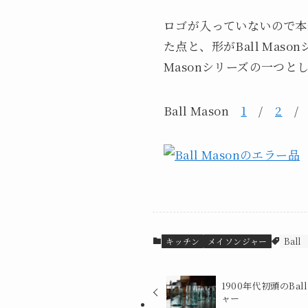
ロゴが入っていないので本来
た点と、形がBall Ma
Masonシリーズの一つ
Ball Mason
1
/
2
キッチン
メイソンジャー
Ball
1900年代初頭のBall
ャー