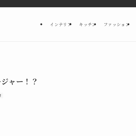
インテリア
キッチン
ファッション
エラージャー！？
察