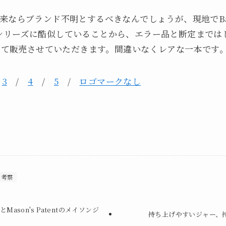
ならブランド不明とするべきなんでしょうが、現地でBall
sonシリーズに酷似していることから、エラー品と断定まではし
として販売させていただきます。間違いなくレアな一本です
/
3
/
4
/
5
/
ロゴマークなし
考察
とMason's Patentのメイソンジ
持ち上げやすいジャー、